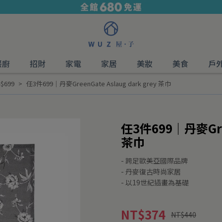
餐廚
招財
家電
家居
美妝
美食
戶
3件$699
任3件699｜丹麥GreenGate Aslaug dark grey 茶巾
任3件699｜丹麥Green
茶巾
- 跨足歐美亞國際品牌
- 丹麥復古時尚家居
- 以19世紀插畫為基礎
NT$374
NT$440