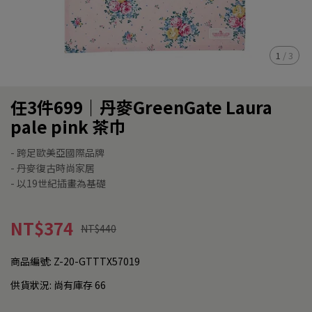
1
/
3
任3件699｜丹麥GreenGate Laura
pale pink 茶巾
- 跨足歐美亞國際品牌
- 丹麥復古時尚家居
- 以19世紀插畫為基礎
NT$374
NT$440
商品編號:
Z-20-GTTTX57019
供貨狀況:
尚有庫存 66