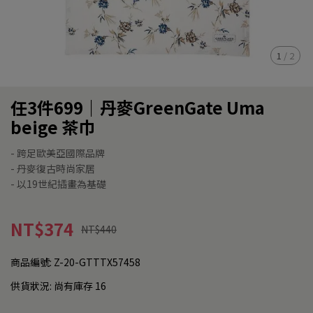
1
/
2
任3件699｜丹麥GreenGate Uma
beige 茶巾
- 跨足歐美亞國際品牌
- 丹麥復古時尚家居
- 以19世紀插畫為基礎
NT$374
NT$440
商品編號:
Z-20-GTTTX57458
供貨狀況:
尚有庫存 16