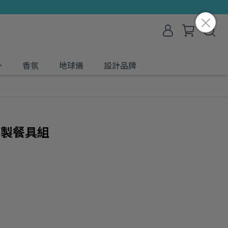
外
香氛
地球儀
設計品牌
 木製餐具組