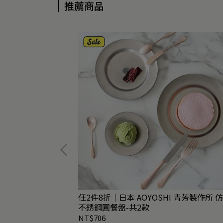
推薦商品
 青芳製作所 仿舊
任2件8折｜日本 AOYOSHI 青芳製作所 
不銹鋼圓餐盤-共2款
NT$706