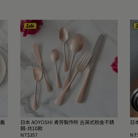
仿舊
日本 AOYOSHI 青芳製作所 古英式粉金不銹
鋼-共10款
NT$357
NT