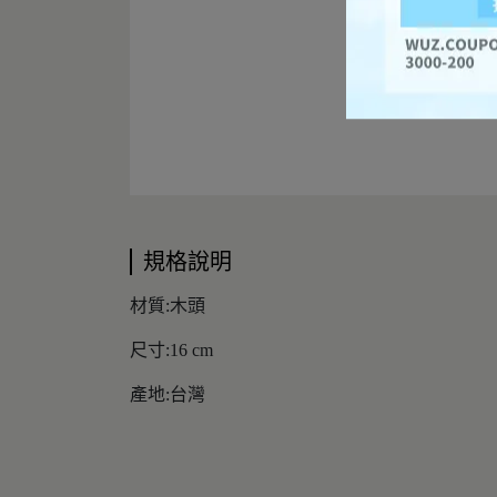
規格說明
材質:木頭
尺寸:16 cm
產地:台灣