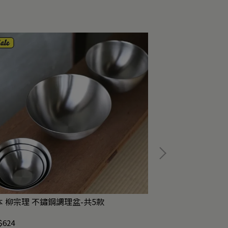
日本 柳宗理 不鏽鋼調理盆-共5款
任2件83折｜日本K
$624
NT$476