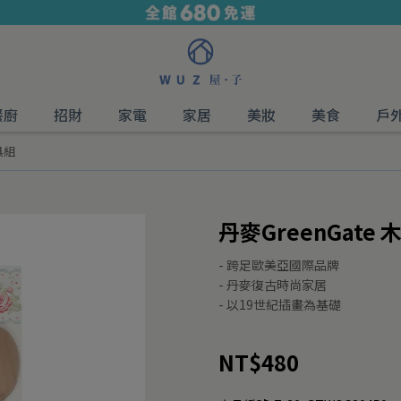
餐廚
招財
家電
家居
美妝
美食
戶
具組
丹麥GreenGate
- 跨足歐美亞國際品牌
- 丹麥復古時尚家居
- 以19世紀插畫為基礎
NT$480