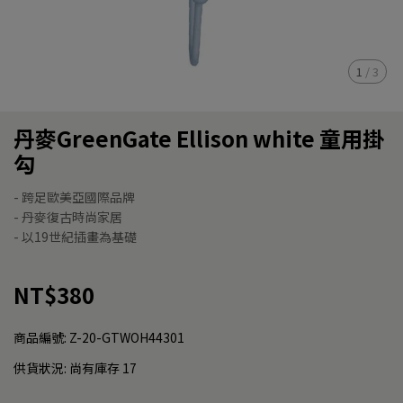
1
/
3
丹麥GreenGate Ellison white 童用掛
勾
- 跨足歐美亞國際品牌
- 丹麥復古時尚家居
- 以19世紀插畫為基礎
NT$380
商品編號:
Z-20-GTWOH44301
供貨狀況:
尚有庫存 17