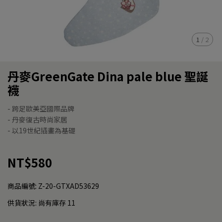
1
/
2
丹麥GreenGate Dina pale blue 聖誕
襪
- 跨足歐美亞國際品牌
- 丹麥復古時尚家居
- 以19世紀插畫為基礎
NT$580
商品編號:
Z-20-GTXAD53629
供貨狀況:
尚有庫存 11