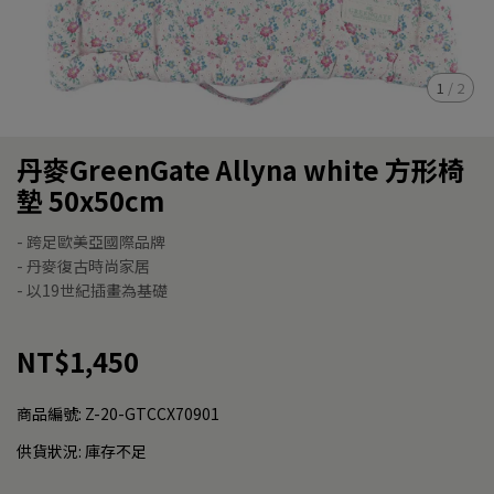
1
/
2
丹麥GreenGate Allyna white 方形椅
墊 50x50cm
- 跨足歐美亞國際品牌
- 丹麥復古時尚家居
- 以19世紀插畫為基礎
NT$1,450
商品編號:
Z-20-GTCCX70901
供貨狀況:
庫存不足