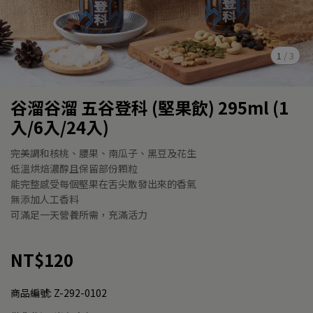
1
/
3
谷溜谷溜 五谷登科 (堅果飲) 295ml (1
入/6入/24入)
完美調和核桃、腰果、南瓜子、黑豆及花生
低溫烘焙濃醇且保留部份顆粒
能完整感受每個堅果在舌尖散發出來的香氣
無添加人工香料
可滿足一天營養所需，充滿活力
NT$120
商品編號:
Z-292-0102