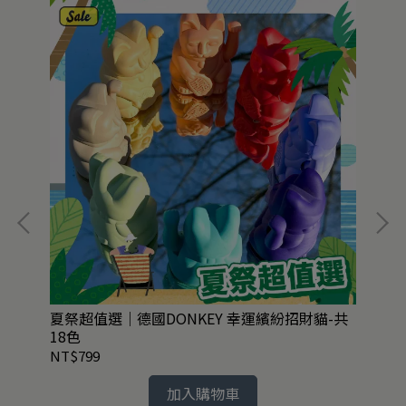
附湯
夏祭超值選｜德國DONKEY 幸運繽紛招財貓-共
絕
18色
50
NT$799
NT
加入購物車