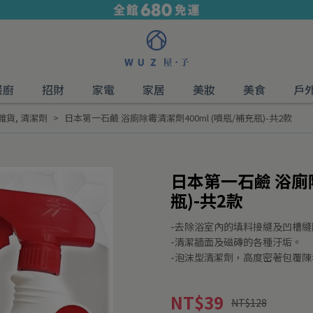
餐廚
招財
家電
家居
美妝
美食
戶
雜貨
,
清潔劑
日本第一石鹼 浴廁除霉清潔劑400ml (噴瓶/補充瓶)-共2款
日本第一石鹼 浴廁除
瓶)-共2款
-去除浴室內的填料接縫及凹槽
-清潔牆面及磁磚的各種汙垢。
-泡沫型清潔劑，高度密著包覆
NT$39
NT$128