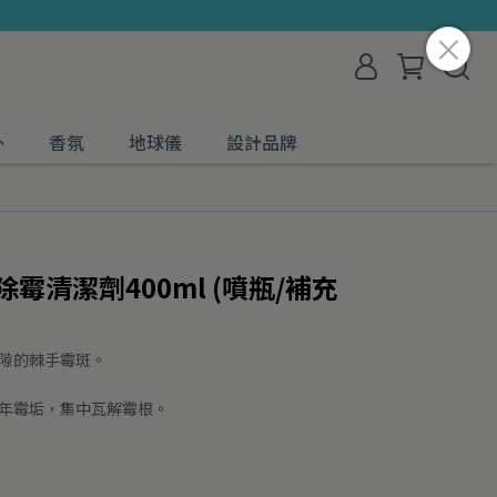
外
香氛
地球儀
設計品牌
霉清潔劑400ml (噴瓶/補充
縫隙的棘手霉斑。
陳年霉垢，集中瓦解霉根。