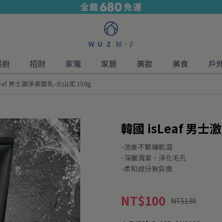
餐廚
招財
家電
家居
美妝
美食
戶
Leaf 男士激淨潔面乳-火山泥 150g
韓國 isLeaf 男士
-洗後不緊繃乾澀
-深層清潔、淨化毛孔
-柔和成分無負擔
NT$100
NT$130