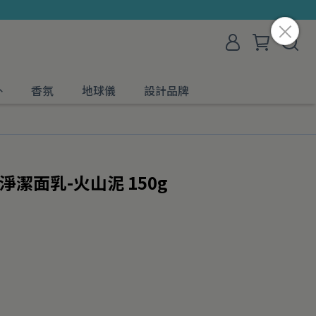
外
香氛
地球儀
設計品牌
激淨潔面乳-火山泥 150g