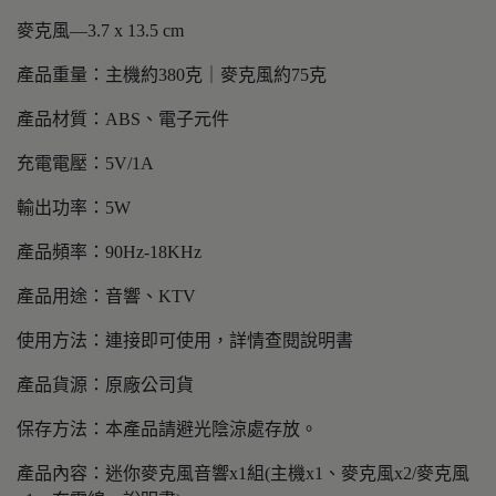
麥克風—3.7 x 13.5 cm
產品重量：主機約380克｜麥克風約75克
產品材質：ABS、電子元件
充電電壓：5V/1A
輸出功率：5W
產品頻率：90Hz-18KHz
產品用途：音響、KTV
使用方法：連接即可使用，詳情查閱說明書
產品貨源：原廠公司貨
保存方法：本產品請避光陰涼處存放。
產品內容：迷你麥克風音響x1組(主機x1、麥克風x2/麥克風