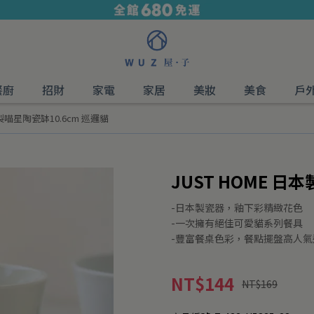
餐廚
招財
家電
家居
美妝
美食
戶
本製喵星陶瓷缽10.6cm 巡邏貓
JUST HOME 日
-日本製瓷器，釉下彩精緻花色
-一次擁有絕佳可愛貓系列餐具
-豐富餐桌色彩，餐點擺盤高人氣
NT$144
NT$169