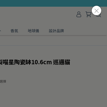
外
香氛
地球儀
設計品牌
本製喵星陶瓷缽10.6cm 巡邏貓
選擇