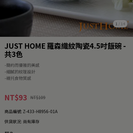
1
/
14
JUST HOME 羅森織紋陶瓷4.5吋飯碗 -
共3色
-簡約而優雅的美感
-細膩的紋理設計
-襯托食物質感
NT$93
NT$109
商品編號:
Z-433-H8956-01A
供貨狀況:
尚有庫存