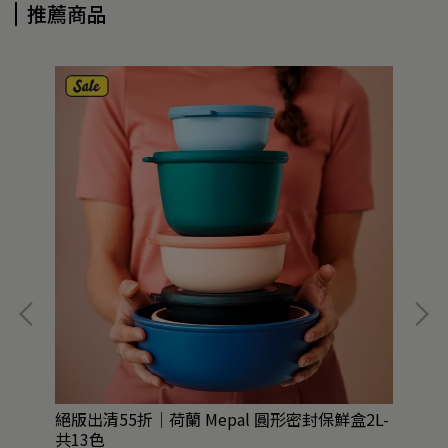
推薦商品
絕版出清55折｜荷蘭 Mepal 圓形密封保鮮盒2L-
任2
共13色
10