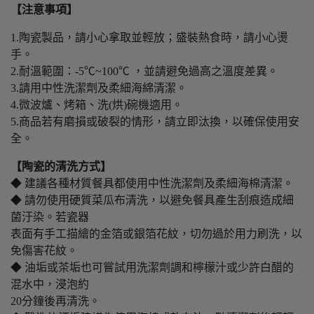
【注意事項】
1.陶瓷製品，請小心拿取並輕放；盛裝熱食時，請小心燙
手。
2.耐溫範圍：-5℃~100℃ ，並請避免過高之溫度差異。
3.請用中性洗潔劑及柔細海綿清潔。
4.微波爐、烤箱、洗(烘)碗機適用。
5.商品若有磨損或破裂的情形，請立即汰換，以確保使用安
全。
【陶瓷的清洗方式】
◆ 建議各種材質餐具都使用中性洗潔劑及柔細海棉清潔。
◆ 請勿使用硬質菜瓜布清洗，以避免餐具產生刮痕造成細
菌汙染。若瓷器
表面有手工描繪的金箔或銀箔花紋，切勿過於用力刷洗，以
免傷害花紋。
◆ 油垢或茶垢也可嘗試用洗潔劑調和檸檬汁或少許白醋的
混水中，浸泡約
20分鐘後再清洗。