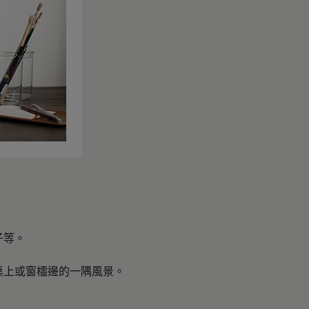
子等。
桌上或窗櫺邊的一隅風景。