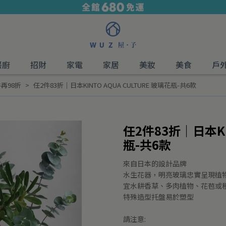
餐廚
招財
家電
家居
美妝
美食
戶
件再98折
任2件83折｜日本KINTO AQUA CULTURE 玻璃花瓶-共6款
任2件83折｜日本KIN
瓶-共6款
來自日本的設計品牌
水生花器，明亮玻璃忠實呈現植
宜水耕香草、多肉植物、花苞或
特殊造型托盤易於塑型
請注意: