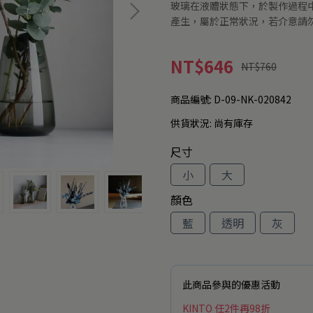
玻璃在液體狀態下，於製作過程
產生，屬於正常狀況，若介意請
NT$646
NT$760
商品編號:
D-09-NK-020842
供貨狀況:
尚有庫存
尺寸
小
大
顏色
藍
透明
灰
此商品參與的優惠活動
KINTO 任2件再98折