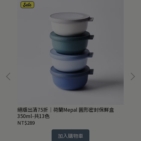
絕版出清75折｜荷蘭Mepal 圓形密封保鮮盒
英國
350ml-共13色
組3
NT$289
NT
加入購物車