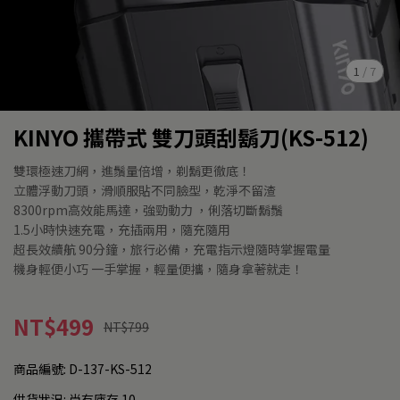
1
/
7
KINYO 攜帶式 雙刀頭刮鬍刀(KS-512)
雙環極速刀網，進鬚量倍增，剃鬍更徹底！
立體浮動刀頭，滑順服貼不同臉型，乾淨不留渣
8300rpm高效能馬達，強勁動力 ，俐落切斷鬍鬚
1.5小時快速充電，充插兩用，隨充隨用
超長效續航 90分鐘，旅行必備，充電指示燈隨時掌握電量
機身輕便小巧 一手掌握，輕量便攜，隨身拿著就走！
NT$499
NT$799
商品編號:
D-137-KS-512
供貨狀況:
尚有庫存 10