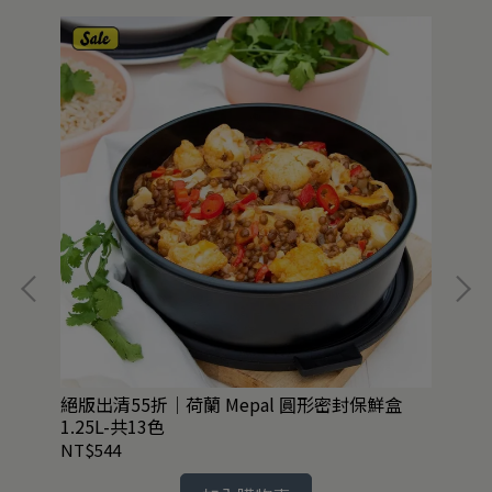
絕版出清55折｜荷蘭 Mepal 圓形密封保鮮盒
任2
1.25L-共13色
2款
NT$544
NT