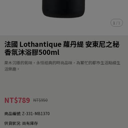
1
/
1
法國 Lothantique 蘿丹緹 安東尼之秘
香氛沐浴膠500ml
果木沉穩的氣味，永恒經典的時尚品味，為繁忙的都市生活點綴生
活樂趣。
NT$789
NT$950
商品編號:
Z-331-MB1370
供貨狀況:
尚有庫存