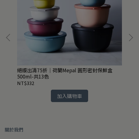
3款
絕版出清75折｜荷蘭Mepal 圓形密封保鮮盒
絕
500ml-共13色
35
NT$332
NT
加入購物車
關於我們