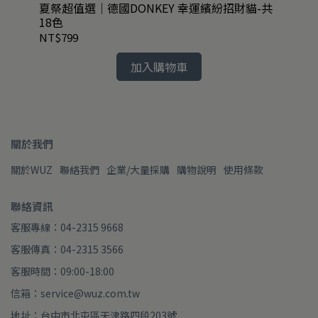
擦手
夏祭超值選｜德國DONKEY 幸運繽紛招財貓-共
任2
18色
銹
NT$799
NT
加入購物車
關於我們
關於WUZ
聯絡我們
企業/大量採購
購物說明
使用條款
聯絡資訊
客服專線：04-2315 9668
客服傳真：04-2315 3566
客服時間：09:00-18:00
信箱：service@wuz.com.tw
地址：台中市北屯區天津路四段203號