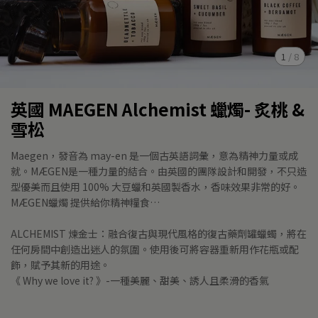
1
/
8
英國 MAEGEN Alchemist 蠟燭- 炙桃 &
雪松
Maegen，發音為 may-en 是一個古英語詞彙，意為精神力量或成
就。MÆGEN是一種力量的結合。由英國的團隊設計和開發，不只造
型優美而且使用 100% 大豆蠟和英國製香水，香味效果非常的好。
MÆGEN蠟燭 提供給你精神糧食…
ALCHEMIST 煉金士：融合復古與現代風格的復古藥劑罐蠟蠋，將在
任何房間中創造出迷人的氛圍。使用後可將容器重新用作花瓶或配
飾，賦予其新的用途。
《 Why we love it? 》-一種美麗、甜美、誘人且柔滑的香氣