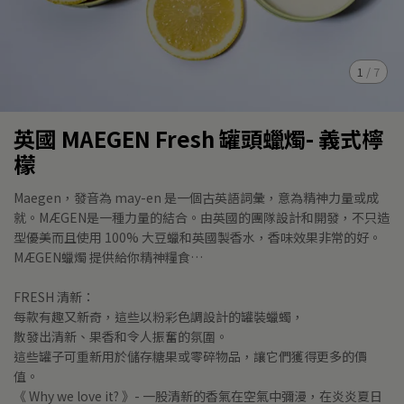
1
/
7
英國 MAEGEN Fresh 罐頭蠟燭- 義式檸
檬
Maegen，發音為 may-en 是一個古英語詞彙，意為精神力量或成
就。MÆGEN是一種力量的結合。由英國的團隊設計和開發，不只造
型優美而且使用 100% 大豆蠟和英國製香水，香味效果非常的好。
MÆGEN蠟燭 提供給你精神糧食…
FRESH 清新：
每款有趣又新奇，這些以粉彩色調設計的罐裝蠟蠋，
散發出清新、果香和令人振奮的氛圍。
這些罐子可重新用於儲存糖果或零碎物品，讓它們獲得更多的價
值。
《 Why we love it? 》- 一股清新的香氣在空氣中彌漫，在炎炎夏日