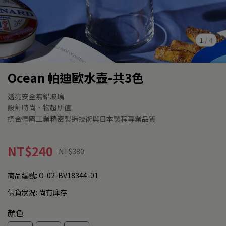
1
/
4
Ocean 帕迪歐水壺-共3色
透亮安全無鉛玻璃
設計時尚、物超所值
揉合德國工業精密製造技術與日本製程專業品質
NT$240
NT$380
商品編號:
O-02-BV18344-01
供貨狀況:
尚有庫存
顏色