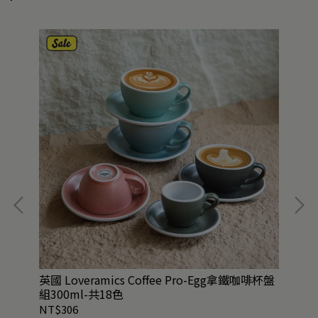
 運
英國 Loveramics Coffee Pro-Egg拿鐵咖啡杯盤
絕
組300ml-共18色
1.
NT$306
NT