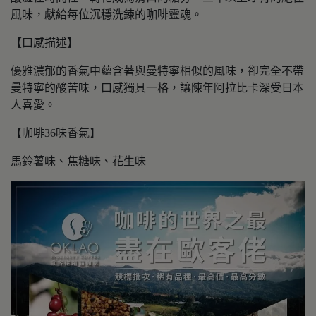
風味，獻給每位沉穩洗鍊的咖啡靈魂。
【口感描述】
優雅濃郁的香氣中蘊含著與曼特寧相似的風味，卻完全不帶
曼特寧的酸苦味，口感獨具一格，讓陳年阿拉比卡深受日本
人喜愛。
【咖啡36味香氣】
馬鈴薯味、焦糖味、花生味