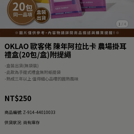
1
/
4
OKLAO 歐客佬 陳年阿拉比卡 農場掛耳
禮盒(20包/盒)附提繩
-盒裝出貨(無袋裝)
-此款為手提式禮盒無附紙提袋
-熟成三年以上 值得細心品嚐的圓熟風味
NT$250
商品編號:
Z-914-44010033
供貨狀況:
尚有庫存