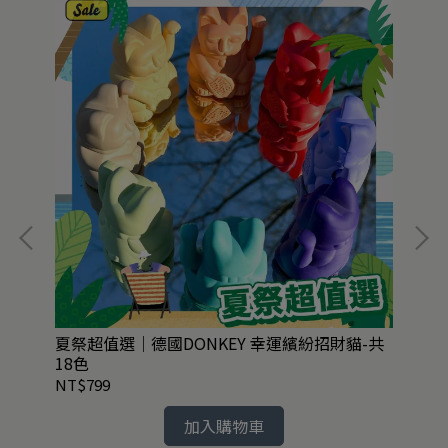
夏祭超值選｜德國DONKEY 幸運繽紛招財貓-共
絕
18色
35
NT$799
NT
加入購物車