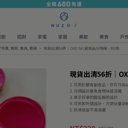
餐廚
招財
家電
家居
美妝
美食
戶
𝙏特賣
,
餐廚
,
餐具
,
餐碗
現貨出清56折｜OXO tot 副食品分隔碗 - 共3色
現貨出清56折｜OXO
1. 可用於餵食副食品，亦可作為
2. 分隔設計避免食物味道混雜
3. 單手好拿的圓弧握把設計
4. 可拆卸外還設計，方便幼童訓
5. 防滑底座不易潑灑