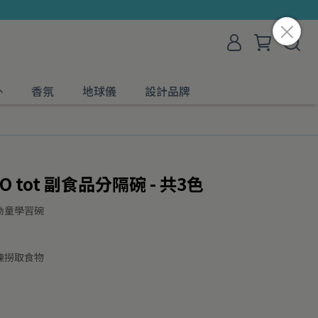
外
香氛
地球儀
設計品牌
 tot 副食品分隔碗 - 共3色
幼童學習碗
練撈取食物