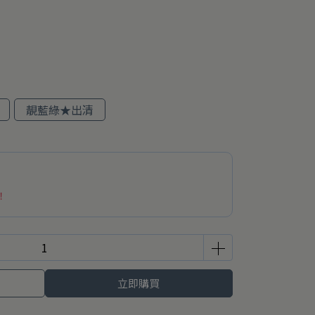
靚藍綠★出清
！
立即購買