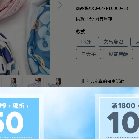
商品編號:
J-04-PL6060-13
供貨狀況:
尚有庫存
款式
耶穌
文昌帝君
三太子
觀音菩薩
此商品參與的優惠活動
全館加價購，限時優惠別錯過
加入購物車