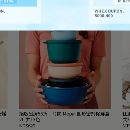
布奇諾
絕版出清55折｜荷蘭 Mepal 圓形密封保鮮盒
任選2
2L-共13色
共
NT$629
NT$