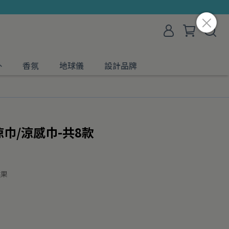
外
香氛
地球儀
設計品牌
涼巾/涼感巾-共8款
效果