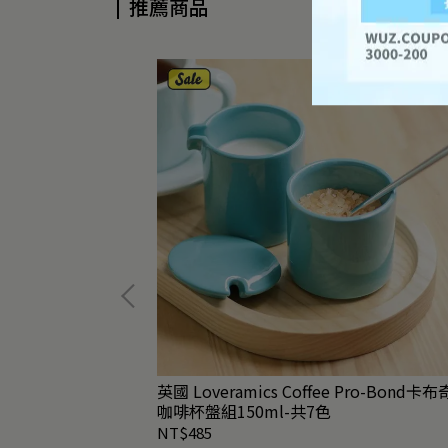
推薦商品
共2款
英國 Loveramics Coffee Pro-Bond卡
咖啡杯盤組150ml-共7色
NT$485