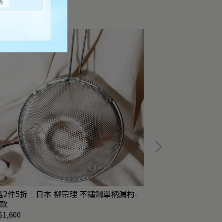
件5折｜日本 柳宗理 不鏽鋼單柄漏杓-
任2件83折｜日本K
3款
款
1,600
NT$391