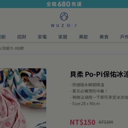
餐廚
招財
家電
家居
美妝
美食
戶
巾/涼感巾-共8款
貝柔 Po-Pi保佑冰
- 快速吸水瞬間降溫
- 夏天必備預防中暑！
- 稍微沾濕甩一下即可享受冰涼
- Size:28 x 90cm
NT$150
NT$399