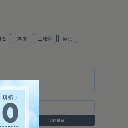
月老
媽祖
土地公
關公
！
立即購買