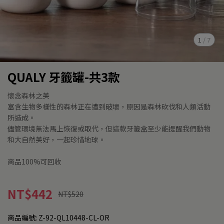
1
/
7
QUALY 牙籤罐-共3款
懷念森林之美
富含生物多樣性的森林正在遭到破壞，原因是森林砍伐和人類活動
所造成。
儘管環境無法馬上恢復或取代，但這款牙籤盒至少能提醒我們動物
和大自然美好，一起珍惜地球。
商品100%可回收
NT$442
NT$520
商品編號:
Z-92-QL10448-CL-OR