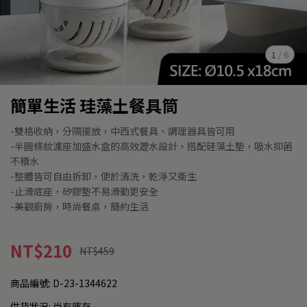
1
/
6
簡單生活 珪藻土餐具筒
-雙格收納，分隔擺放，中西式餐具、調理器具皆可用
-半圓條紋濾座加盛水盒的高效瀝水設計，搭配硅藻土墊，吸水抑菌
不積水
-整體皆可自由拆卸，便於清洗，乾淨又衛生
-止滑底座，矽膠墊不易滑動更安全
-美觀廚房，時尚餐桌，簡約生活
NT$210
NT$459
商品編號:
D-23-1344622
供貨狀況:
尚有庫存