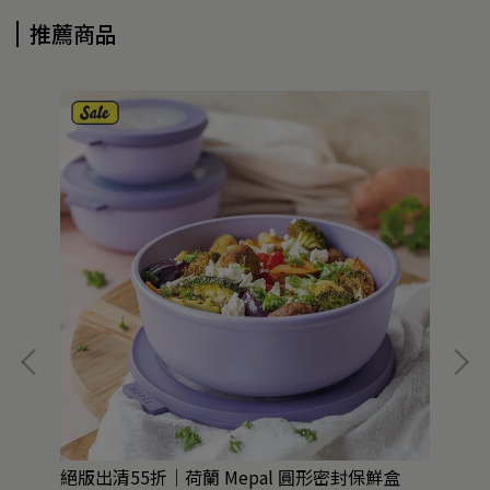
推薦商品
絕版出清55折｜荷蘭 Mepal 圓形密封保鮮盒
任2