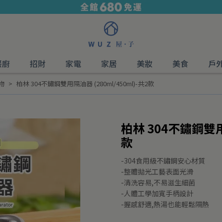
餐廚
招財
家電
家居
美妝
美食
戶
物
柏林 304不鏽鋼雙用隔油器 (280ml/450ml)-共2款
柏林 304不鏽鋼雙用隔
款
-304食用級不鏽鋼安心材質
-整體拋光工藝表面光滑
-清洗容易,不易滋生細菌
-人體工學加寬手柄設計
-握感舒適,熱湯也能輕鬆隔熱