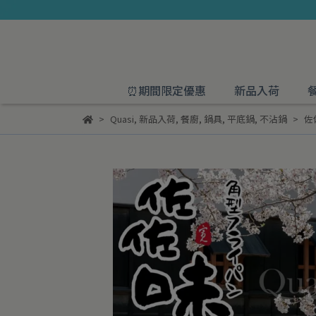
⏰期間限定優惠
新品入荷
Quasi
,
新品入荷
,
餐廚
,
鍋具
,
平底鍋
,
不沾鍋
佐