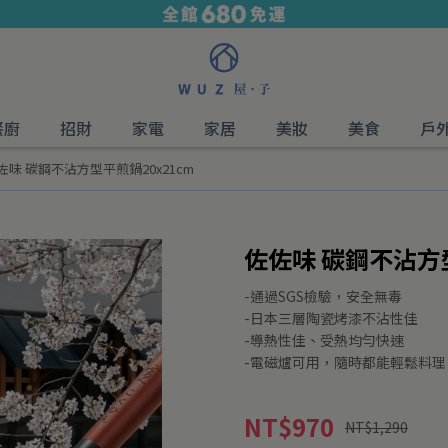
餐廚
招財
家電
家居
美妝
美食
戶
佐味 碳鋼不沾方型平煎鍋20x21cm
佐佐味 碳鋼不沾方型
-通過SGS檢驗，安全無毒
-日本三層陶瓷烤漆不沾性佳
-導熱性佳、受熱均勻快速
-電磁爐可用，隨時都能輕鬆料理
NT$970
NT$1,290