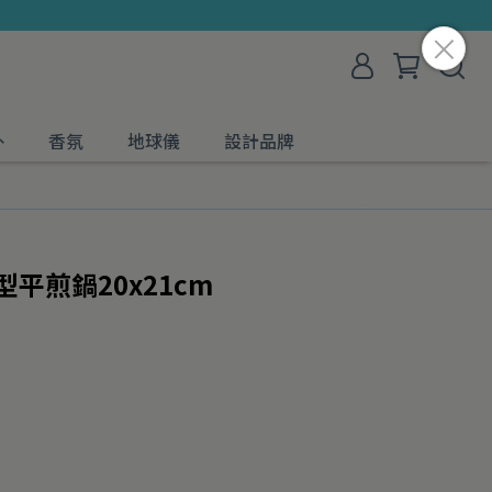
外
香氛
地球儀
設計品牌
平煎鍋20x21cm