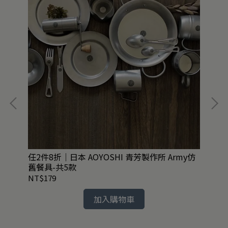
不
任2件8折｜日本 AOYOSHI 青芳製作所 Army仿
任2
舊餐具-共5款
NT$179
NT
加入購物車