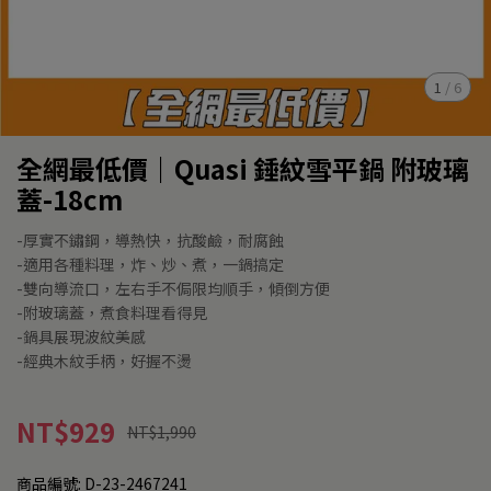
1
/
6
全網最低價｜Quasi 錘紋雪平鍋 附玻璃
蓋-18cm
-厚實不鏽鋼，導熱快，抗酸鹼，耐腐蝕
-適用各種料理，炸、炒、煮，一鍋搞定
-雙向導流口，左右手不侷限均順手，傾倒方便
-附玻璃蓋，煮食料理看得見
-鍋具展現波紋美感
-經典木紋手柄，好握不燙
NT$929
NT$1,990
商品編號:
D-23-2467241