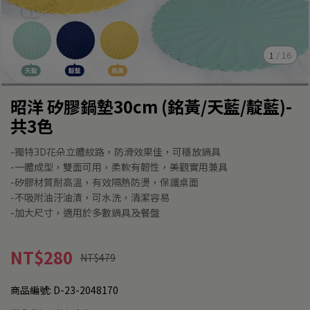
1
/
16
昭洋 矽膠鍋墊30cm (銘黃/天藍/靛藍)-
共3色
-獨特3D花朵立體紋路，防滑效果佳，可穩放鍋具
-一體成型，雙面可用，柔軟有韌性，美觀實用兼具
-矽膠材質耐高溫，有效隔熱防燙，保護桌面
-不吸附油汙油漬，可水洗，清潔容易
-加大尺寸，適用於多數鍋具及餐盤
NT$280
NT$479
商品編號:
D-23-2048170