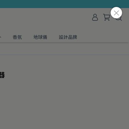
外
香氛
地球儀
設計品牌
器