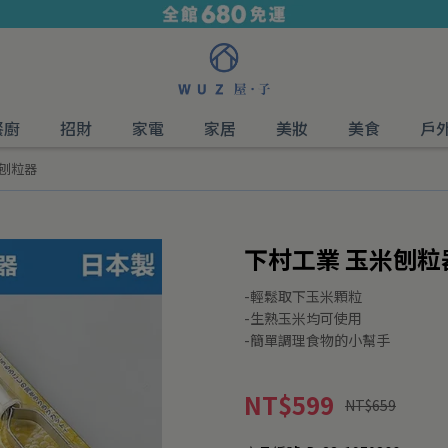
餐廚
招財
家電
家居
美妝
美食
戶
米刨粒器
下村工業 玉米刨粒
-輕鬆取下玉米顆粒
-生熟玉米均可使用
-簡單調理食物的小幫手
NT$599
NT$659