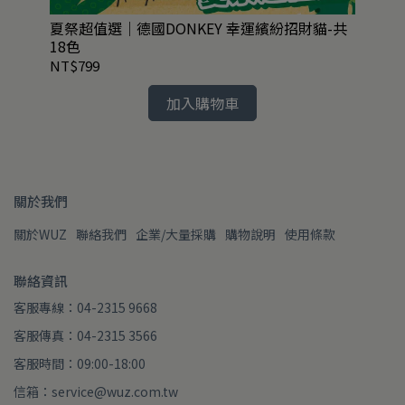
迷你
夏祭超值選｜德國DONKEY 幸運繽紛招財貓-共
英國
18色
組3
NT$799
NT
加入購物車
關於我們
關於WUZ
聯絡我們
企業/大量採購
購物說明
使用條款
聯絡資訊
客服專線：04-2315 9668
客服傳真：04-2315 3566
客服時間：09:00-18:00
信箱：service@wuz.com.tw