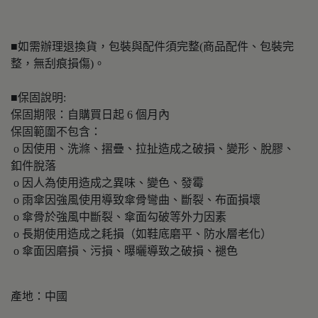
■如需辦理退換貨，包裝與配件須完整(商品配件、包裝完
整，無刮痕損傷)。
■保固說明:
保固期限：自購買日起 6 個月內
保固範圍不包含：
o 因使用、洗滌、摺疊、拉扯造成之破損、變形、脫膠、
釦件脫落
o 因人為使用造成之異味、變色、發霉
o 雨傘因強風使用導致傘骨彎曲、斷裂、布面損壞
o 傘骨於強風中斷裂、傘面勾破等外力因素
o 長期使用造成之耗損（如鞋底磨平、防水層老化）
o 傘面因磨損、污損、曝曬導致之破損、褪色
產地：中國