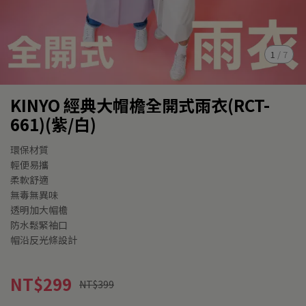
1
/
7
KINYO 經典大帽檐全開式雨衣(RCT-
661)(紫/白)
環保材質
輕便易攜
柔軟舒適
無毒無異味
透明加大帽檐
防水鬆緊袖口
帽沿反光條設計
NT$299
NT$399