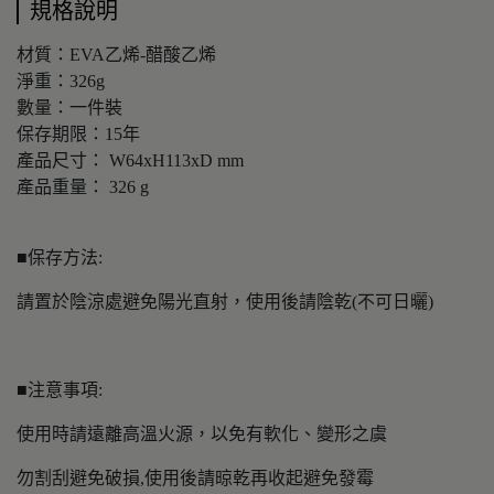
規格說明
材質：EVA乙烯-醋酸乙烯
淨重：326g
數量：一件裝
保存期限：15年
產品尺寸： W64xH113xD mm
產品重量： 326 g
■保存方法:
請置於陰涼處避免陽光直射，使用後請陰乾(不可日曬)
■注意事項:
使用時請遠離高溫火源，以免有軟化、變形之虞
勿割刮避免破損,使用後請晾乾再收起避免發霉