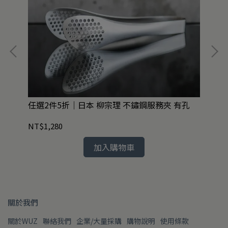
管2
任選2件5折｜日本 柳宗理 不鏽鋼服務夾 有孔
任2
NT$1,280
NT
加入購物車
關於我們
關於WUZ
聯絡我們
企業/大量採購
購物說明
使用條款