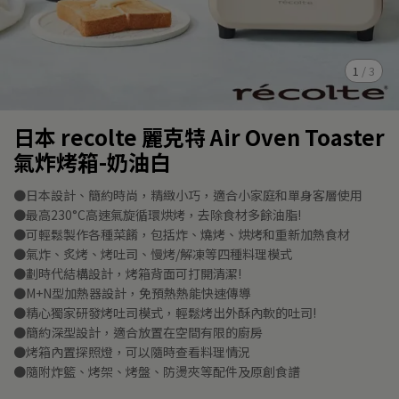
1
/
3
日本 recolte 麗克特 Air Oven Toaster
氣炸烤箱-奶油白
●日本設計、簡約時尚，精緻小巧，適合小家庭和單身客層使用
●最高230°C高速氣旋循環烘烤，去除食材多餘油脂!
●可輕鬆製作各種菜餚，包括炸、燒烤、烘烤和重新加熱食材
●氣炸、炙烤、烤吐司、慢烤/解凍等四種料理模式
●劃時代結構設計，烤箱背面可打開清潔!
●M+N型加熱器設計，免預熱熱能快速傳導
●精心獨家研發烤吐司模式，輕鬆烤出外酥內軟的吐司!
●簡約深型設計，適合放置在空間有限的廚房
●烤箱內置探照燈，可以隨時查看料理情況
●隨附炸籃、烤架、烤盤、防燙夾等配件及原創食譜