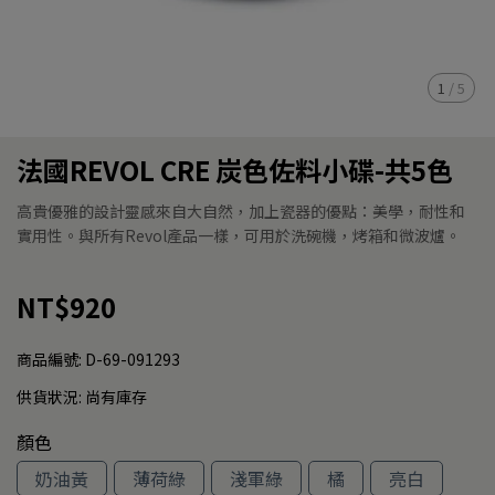
1
/
5
法國REVOL CRE 炭色佐料小碟-共5色
高貴優雅的設計靈感來自大自然，加上瓷器的優點：美學，耐性和
實用性。與所有Revol產品一樣，可用於洗碗機，烤箱和微波爐。
NT$920
商品編號:
D-69-091293
供貨狀況:
尚有庫存
顏色
奶油黃
薄荷綠
淺軍綠
橘
亮白