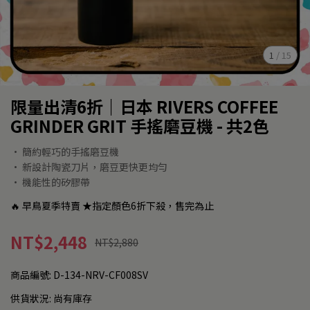
1
/
15
限量出清6折｜日本 RIVERS COFFEE
GRINDER GRIT 手搖磨豆機 - 共2色
• 簡約輕巧的手搖磨豆機
• 新設計陶瓷刀片，磨豆更快更均勻
• 機能性的矽膠帶
🔥 早鳥夏季特賣 ★指定顏色6折下殺，售完為止
NT$2,448
NT$2,880
商品編號:
D-134-NRV-CF008SV
供貨狀況:
尚有庫存