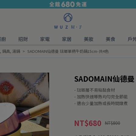
餐廚
招財
家電
家居
美妝
美食
戶
,
鍋具
,
湯鍋
SADOMAIN仙德曼 琺瑯單柄牛奶鍋15cm-共4色
SADOMAIN仙德
- 琺瑯層不易粘黏食材
- 加熱快速導熱均勻完全節能
- 適合少量加熱或長時間燉煮
NT$680
NT$800