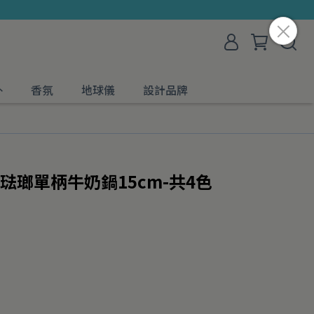
外
香氛
地球儀
設計品牌
曼 琺瑯單柄牛奶鍋15cm-共4色