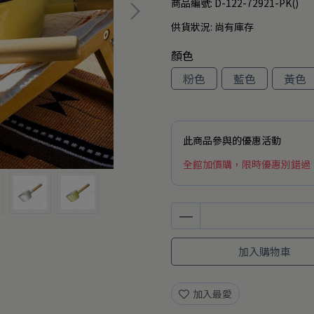
商品編號:
D-122-72921-PK()
供貨狀況:
尚有庫存
顏色
粉色
藍色
黃色
此商品參與的優惠活動
全館加價購，限時優惠別錯過
加入購物車
加入最愛