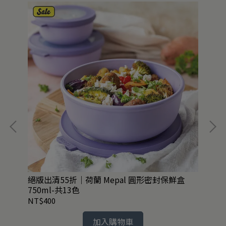
絕版出清55折｜荷蘭 Mepal 圓形密封保鮮盒
日
750ml-共13色
共1
NT$400
NT
加入購物車