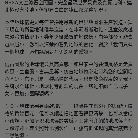
NASA太空總署空照圖，完全呈現世界景象及真實比例，連
北極沒有陸地，但卻有白白的冰山都完整呈現。
本館地球儀更是每年皆採用最新的世界地圖來生產製造，買
下現在的衛星地球儀準沒錯，在冰河漸漸融化，溫室效應越
來越強的情況下，幾年之後購買的地球儀，白色部分可能會
越來越小，您可以清楚的看到地球的變化，對於「我們只有
一個地球」這句話絕對有更深切的體認。
仿古圖形的地球儀兼具高貴感，如果家中的裝潢風格是走貴
族風、皇室風、古典風等，仿古地球儀必定可為您的空間增
色不少，它不只是一種品味的代表，也是教育程度的呈現，
在講求全球化、地球村等觀念的現在，您能不讓自己或子
女，更加有國際觀嗎？
１０吋地球儀另有兩款增加「三段觸控式點燈」的功能，價
格約貴幾百元，但可以讓您把地圖看得更清楚，也可以當成
小夜燈，更加呈現地球儀的美感，上述所介紹的地球儀皆有
立體浮雕，完全照等比例製作，山脈高低隆起的真實感完全
了然無遺。