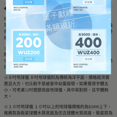
◆如何選購地球儀：
地球儀價位的差別跟球體大小、立體印刷、有無發光功能
等，都有相對的關聯，館長根據多年的銷售經驗，將地球儀
各個尺寸的特性與適用性加以整理，可做為網友們在選購時
的參考。
☆５吋地球儀 ５吋地球儀價格最低，缺點是地球儀上的字
體較小，較不適合做為教具使用，但若當成擺設則很適合，
也方便使用者用來了解地理位置，很多消費者會把５吋的地
球儀當成禮物贈送，大方又不失面子。
☆８吋地球儀 ８吋地球儀則為傳統海洋平面，價格經濟實
惠且大方，也比較不易被家中幼童毀壞。如果覺得字體太
小，可考慮12吋塑膠底座地球儀，具中英對照，且字體夠
大。
☆１０吋地球儀 １０吋以上的地球儀價格約為$2000上下，
推薦款為衛星球體木質底座及仿古球體木質底座，衛星款為