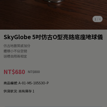
1
/
4
SkyGlobe 5吋仿古O型亮鉻底座地球儀
仿古地圖質感加分
體積小不佔空間
送禮自用兩相宜
NT$680
NT$800
商品編號:
A-01-MS-105S3O-P
供貨狀況:
尚有庫存 1