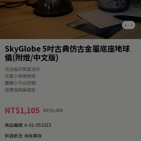
1
/
4
SkyGlobe 5吋古典仿古金屬底座地球
儀(附燈/中文版)
仿古設計質感加分
可當小夜燈使用
體積小不佔空間
送禮自用兩相宜
NT$1,105
NT$1,300
商品編號:
A-01-0533S3
供貨狀況:
尚有庫存