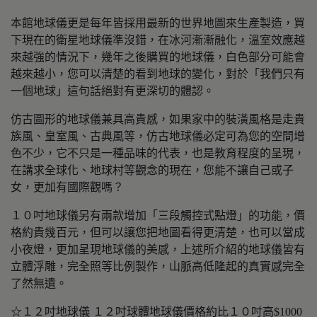
本館地球儀更是每年皆採用最新的世界地圖來生產製造，買
下現在的衛星地球儀準沒錯，在冰河漸漸融化，溫室效應越
來越強的情況下，幾年之後購買的地球儀，白色部分可能會
越來越小，您可以清楚的看到地球的變化，對於「我們只有
一個地球」這句話絕對有更深切的體認。
仿古圖形的地球儀兼具高貴感，如果家中的裝潢風格是走貴
族風、皇室風、古典風等，仿古地球儀必定可為您的空間增
色不少，它不只是一種品味的代表，也是教育程度的呈現，
在講求全球化、地球村等觀念的現在，您能不讓自己或子
女，更加有國際觀嗎？
１０吋地球儀另有兩款增加「三段觸控式點燈」的功能，價
格約貴幾百元，但可以讓您把地圖看得更清楚，也可以當成
小夜燈，更加呈現地球儀的美感，上述所介紹的地球儀皆有
立體浮雕，完全照等比例製作，山脈高低隆起的真實感完全
了然無遺。
☆１２吋地球儀 １２吋球體地球儀價格約比１０吋高$1000