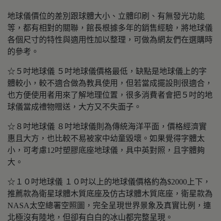
地球儀價位的差別跟球體大小、立體印刷、有無發光功能
等，都有相對的關聯，館長根據多年的銷售經驗，將地球儀
各個尺寸的特性與適用性加以整理，可做為網友們在選購時
的參考。
☆５吋地球儀 ５吋地球儀價格最低，缺點是地球儀上的字
體較小，較不適合做為教具使用，但若當成擺設則很適合，
也方便使用者用來了解地理位置，很多消費者會把５吋的地
球儀當成禮物贈送，大方又不失面子。
☆８吋地球儀 ８吋地球儀則為傳統海洋平面，價格經濟實
惠且大方，也比較不易被家中幼童毀壞。如果覺得字體太
小，可考慮12吋塑膠底座地球儀，具中英對照，且字體夠
大。
☆１０吋地球儀 １０吋以上的地球儀價格約為$2000上下，
推薦款為衛星球體木質底座及仿古球體木質底座，衛星款為
NASA太空總署空照圖，完全呈現世界景象及真實比例，連
北極沒有陸地，但卻有白白的冰山都完整呈現。