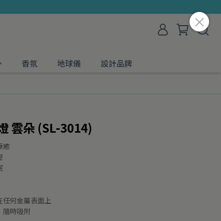
外
香氛
地球儀
設計品牌
雲朵 (SL-3014)
療癒
壓
眠
在任何金屬表面上
，隨時吸附