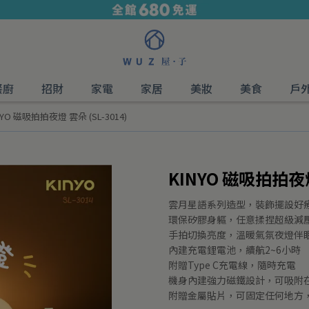
餐廚
招財
家電
家居
美妝
美食
戶
NYO 磁吸拍拍夜燈 雲朵 (SL-3014)
KINYO 磁吸拍拍夜燈 
雲月星語系列造型，裝飾擺設好
環保矽膠身軀，任意揉捏超級減
手拍切換亮度，溫暖氣氛夜燈伴
內建充電鋰電池，續航2~6小時
附贈Type C充電線，隨時充電
機身內建強力磁鐵設計，可吸附
附贈金屬貼片，可固定任何地方