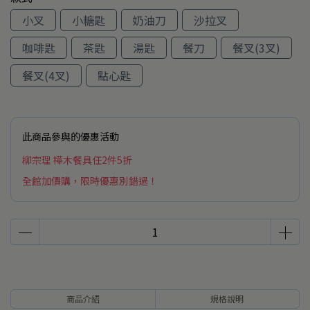
小叉
小糖匙
奶油刀
沙拉叉
咖啡匙
茶匙
湯匙
餐刀
餐叉(3叉)
餐叉(4叉)
點心匙
此商品參與的優惠活動
柳宗理 樺木餐具任2件5折
全館加價購，限時優惠別錯過！
商品介紹
規格說明