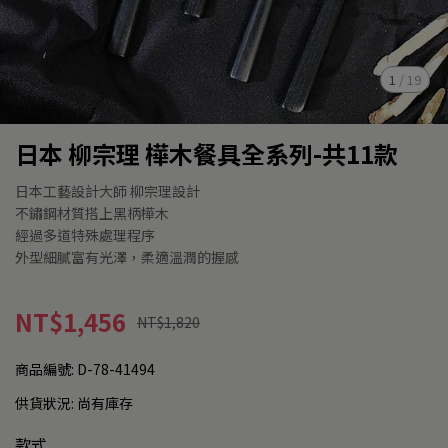
1
/
19
日本 柳宗理 樺木餐具全系列-共11款
日本工藝設計大師 柳宗理設計
不鏽鋼材質搭上黑柄樺木
經過多道特殊處理程序
外型細膩富有光澤，柔適溫潤的握感
NT$1,456
NT$1,820
商品編號:
D-78-41494
供貨狀況:
尚有庫存
款式