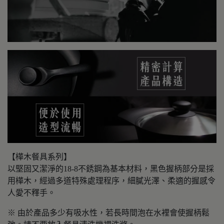
【樺木餐具系列】
以堅固又潔淨的18-8不銹鋼為基本材料，黑色握柄部分是採
用樺木，經過多道特殊處理程序，細膩光澤、柔適的握感令
人愛不釋手。
※ 由於產品多少有吸水性，若長時間泡在水裡會使握柄鬆