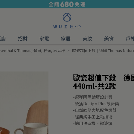
餐廚
招財
家電
家居
美妝
美食
戶
hal & Thomas
,
餐廚
,
杯壺
,
馬克杯
歐瓷超值下殺│德國 Thomas Natur
歐瓷超值下殺│德國 T
440ml-共2款
-榮獲國際論壇設計獎
-榮獲Design Plus設計獎
-自然線條大地配色設計
-經典純手工上釉技術
-適用洗碗機、微波爐