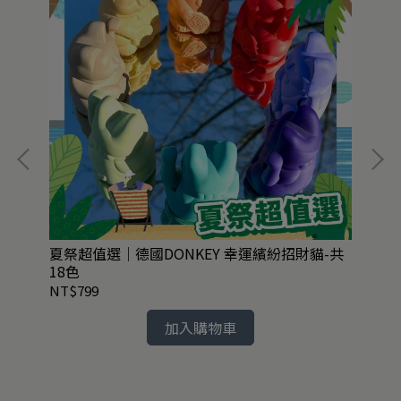
款
夏祭超值選｜德國DONKEY 幸運繽紛招財貓-共
英國
18色
組3
NT$799
NT
加入購物車