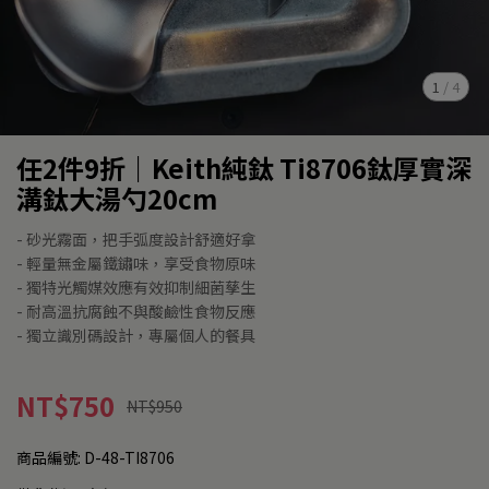
1
/
4
任2件9折｜Keith純鈦 Ti8706鈦厚實深
溝鈦大湯勺20cm
- 砂光霧面，把手弧度設計舒適好拿
- 輕量無金屬鐵鏽味，享受食物原味
- 獨特光觸媒效應有效抑制細菌孳生
- 耐高溫抗腐蝕不與酸鹼性食物反應
- 獨立識別碼設計，專屬個人的餐具
NT$750
NT$950
商品編號:
D-48-TI8706