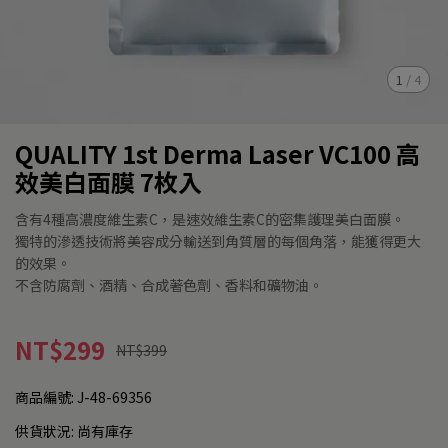
1
/
4
QUALITY 1st Derma Laser VC100 高
效美白面膜 7枚入
含有4種高濃度維生素C，是速效維生素C的密集護理美白面膜。
獨特的滲透技術將美容成分輸送到角質層的每個角落，能獲得更大
的效果。
不含防腐劑、酒精、合成著色劑、香料和礦物油。
NT$299
NT$399
商品編號:
J-48-69356
供貨狀況:
尚有庫存