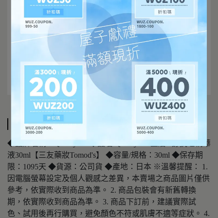
規格說明
◆品牌名稱：Quality 1st ◆品名:Quality 1st 皇后A醇抗老精華
液30ml【三友藥妝Tomod's】 ◆容量/規格：30ml ◆保存期
限：1095天 ◆貨源：公司貨 ◆產地：日本 ※溫馨提醒： 1.
因電腦螢幕設定及個人觀感之差異，本賣場之商品圖片僅供
參考，依實際收到商品為準。 2. 商品包裝會有新舊轉換
期，依實際收到商品為準。 3. 商品下訂前，建議實際試
色、試用後再行購買，避免顏色不符或肌膚不適等症狀。 4.