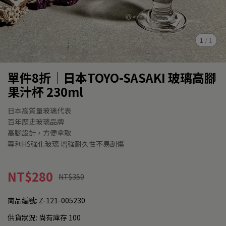
1
/
1
單件8折│日本TOYO-SASAKI 玻璃高腳
果汁杯 230ml
日本高質量玻璃代表
百年歷史玻璃品牌
高腳設計，方便拿取
專利HS強化玻璃 增強耐久性不易刮傷
NT$280
NT$350
商品編號:
Z-121-005230
供貨狀況:
尚有庫存 100