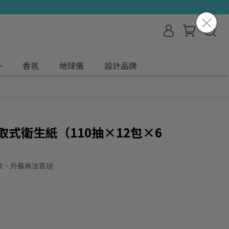
外
香氛
地球儀
設計品牌
取式衛生紙（110抽×12包×6
東、外島無法寄送