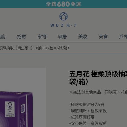
餐廚
招財
家電
家居
美妝
美食
戶
頂級抽取式衛生紙（110抽×12包×6袋/箱）
五月花 極柔頂級抽
袋/箱）
※無法與其他商品一同購買、花
-極緻柔軟激升2.5倍
-觸感細緻，極致柔軟
-紙質厚實好用
-安心保證，高溫殺菌