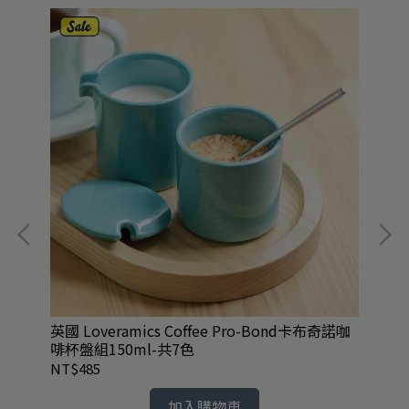
細餐
英國 Loveramics Coffee Pro-Bond卡布奇諾咖
絕
啡杯盤組150ml-共7色
1.
NT$485
NT
加入購物車