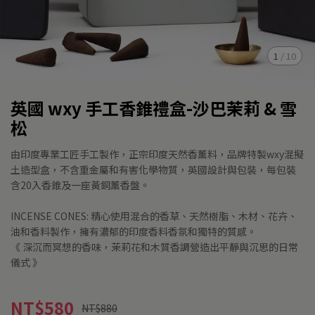
1
/
10
英國 wxy 手工香錐禮盒-沙巴茉莉 & 雪
松
由印度專業工匠手工製作，正宗印度天然香薰料，品牌特製wxy混擬
土造型盒，不含重金屬和有害化學物質，英國設計與包裝，每包裝
含20入香錐及一座黃銅薰香盤。
INCENSE CONES: 精心使用混合的香草、天然樹脂、木材、花卉、
油和香料製作，擁有濃郁的印度香料香氛和獨特的質感。
《 深沉而冥想的香味，茉莉花和木質香調營造出平靜與沉思的日常
儀式 》
NT$580
NT$880