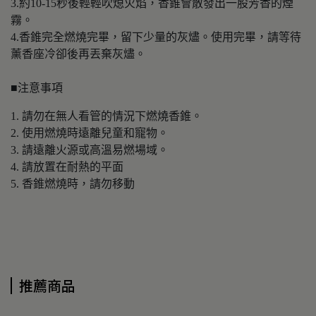
3.約10-15秒後輕輕吹熄火焰，香錐會散發出一股芳香的煙
霧。
4.香錐完全燃燒完畢，留下少量的灰燼。使用完畢，請等待
薰香座冷卻後再丟棄灰燼。
■注意事項
1. 請勿在無人看管的情況下燃燒香錐。
2. 使用燃燒時遠離兒童和寵物。
3. 請遠離火源或高溫易燃場域。
4. 請放置在耐熱的平面
5. 香錐燃燒時，請勿移動
推薦商品