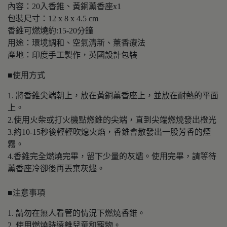
內容：20入香錐、黃銅薰香座x1
包裝尺寸：12 x 8 x 4.5 cm
香錐可燃燒約:15-20分鐘
用途：環境調和、空氣清新、薰香療法
產地：印度手工製作，英國設計包裝
■使用方式
1. 將香錐尖端朝上，放在黃銅薰香座上，並放在耐熱的平面
上。
2.使用火柴或打火機點燃錐的尖端，直到尖端燃燒發出橙光
3.約10-15秒後輕輕吹熄火焰，香錐會散發出一股芳香的煙
霧。
4.香錐完全燃燒完畢，留下少量的灰燼。使用完畢，請等待
薰香座冷卻後再丟棄灰燼。
■注意事項
1. 請勿在無人看管的情況下燃燒香錐。
2. 使用燃燒時遠離兒童和寵物。