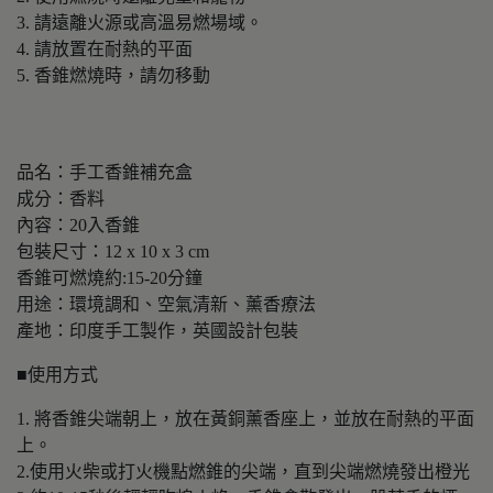
3. 請遠離火源或高溫易燃場域。
4. 請放置在耐熱的平面
5. 香錐燃燒時，請勿移動
品名：手工香錐補充盒
成分：香料
內容：20入香錐
包裝尺寸：12 x 10 x 3 cm
香錐可燃燒約:15-20分鐘
用途：環境調和、空氣清新、薰香療法
產地：印度手工製作，英國設計包裝
■使用方式
1. 將香錐尖端朝上，放在黃銅薰香座上，並放在耐熱的平面
上。
2.使用火柴或打火機點燃錐的尖端，直到尖端燃燒發出橙光