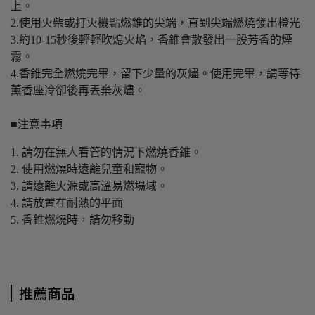
上。
2.使用火柴或打火機點燃錐的尖端，直到尖端燃燒發出橙光
3.約10-15秒後輕輕吹熄火焰，香錐會散發出一股芳香的煙
霧。
4.香錐完全燃燒完畢，留下少量的灰燼。使用完畢，請等待
薰香座冷卻後再丟棄灰燼。
■注意事項
1. 請勿在無人看管的情況下燃燒香錐。
2. 使用燃燒時遠離兒童和寵物。
3. 請遠離火源或高溫易燃場域。
4. 請放置在耐熱的平面
5. 香錐燃燒時，請勿移動
推薦商品