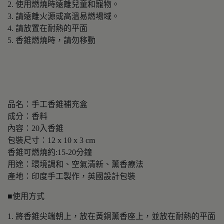
2. 使用燃燒時遠離兒童和寵物。
3. 請遠離火源或高溫易燃場域。
4. 請放置在耐熱的平面
5. 香錐燃燒時，請勿移動
品名：手工香錐補充盒
成分：香料
內容：20入香錐
包裝尺寸：12 x 10 x 3 cm
香錐可燃燒約:15-20分鐘
用途：環境調和、空氣清新、薰香療法
產地：印度手工製作，英國設計包裝
■使用方式
1. 將香錐尖端朝上，放在黃銅薰香座上，並放在耐熱的平面