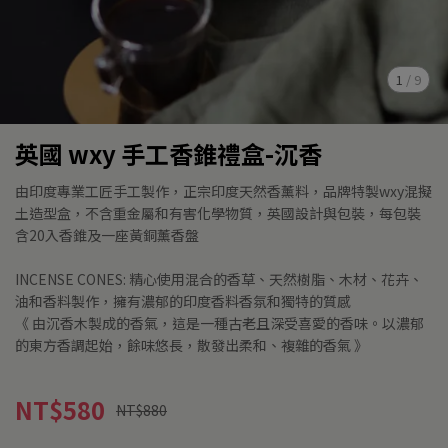
1
/
9
英國 wxy 手工香錐禮盒-沉香
由印度專業工匠手工製作，正宗印度天然香薰料，品牌特製wxy混擬
土造型盒，不含重金屬和有害化學物質，英國設計與包裝，每包裝
含20入香錐及一座黃銅薰香盤
INCENSE CONES: 精心使用混合的香草、天然樹脂、木材、花卉、
油和香料製作，擁有濃郁的印度香料香氛和獨特的質感
《 由沉香木製成的香氣，這是一種古老且深受喜愛的香味。以濃郁
的東方香調起始，餘味悠長，散發出柔和、複雜的香氣 》
NT$580
NT$880