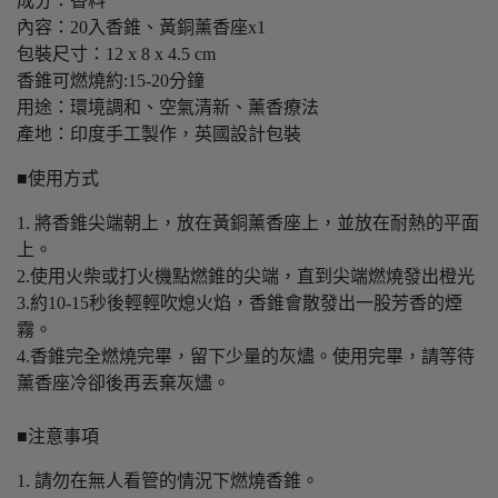
成分：香料
內容：20入香錐、黃銅薰香座x1
包裝尺寸：12 x 8 x 4.5 cm
香錐可燃燒約:15-20分鐘
用途：環境調和、空氣清新、薰香療法
產地：印度手工製作，英國設計包裝
■使用方式
1. 將香錐尖端朝上，放在黃銅薰香座上，並放在耐熱的平面
上。
2.使用火柴或打火機點燃錐的尖端，直到尖端燃燒發出橙光
3.約10-15秒後輕輕吹熄火焰，香錐會散發出一股芳香的煙
霧。
4.香錐完全燃燒完畢，留下少量的灰燼。使用完畢，請等待
薰香座冷卻後再丟棄灰燼。
■注意事項
1. 請勿在無人看管的情況下燃燒香錐。