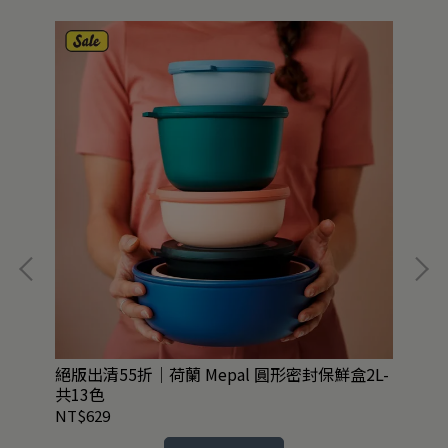
絕版出清55折｜荷蘭 Mepal 圓形密封保鮮盒2L-
任
共13色
NT$629
NT