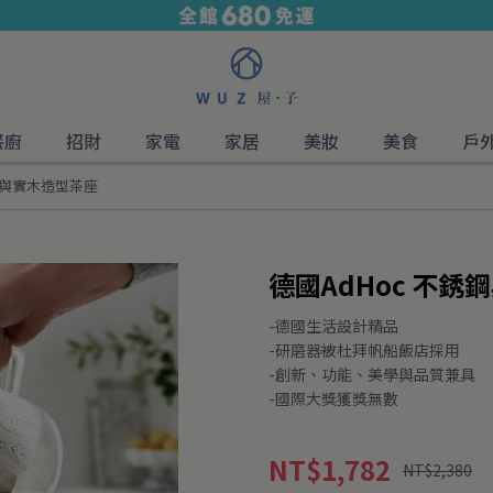
餐廚
招財
家電
家居
美妝
美食
戶
銹鋼與實木造型茶座
德國AdHoc 不
-德國生活設計精品
-研磨器被杜拜帆船飯店採用
-創新、功能、美學與品質兼具
-國際大獎獲獎無數
NT$1,782
NT$2,380